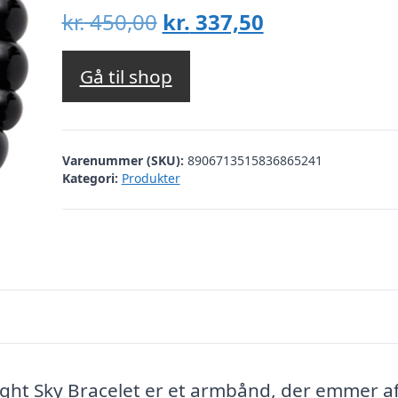
Den
Den
kr.
450,00
kr.
337,50
oprindelige
aktuelle
pris
pris
Gå til shop
var:
er:
kr. 450,00.
kr. 337,50.
Varenummer (SKU):
8906713515836865241
Kategori:
Produkter
ht Sky Bracelet er et armbånd, der emmer a