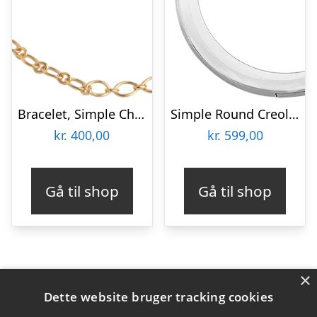
Bracelet, Simple Charm
Simple Round Creoler 13mm Sølv
kr.
400,00
kr.
599,00
Gå til shop
Gå til shop
×
Varekategorier
Dette website bruger tracking cookies
Produkter