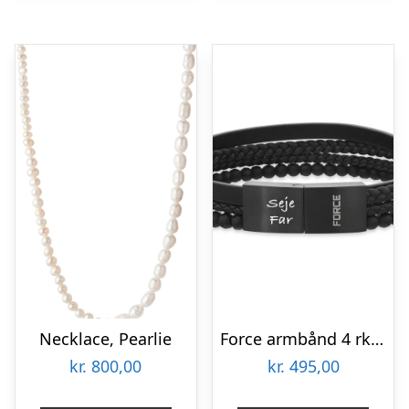
Necklace, Pearlie
Force armbånd 4 rk sort læder sort stål lås
kr.
800,00
kr.
495,00