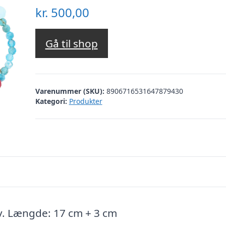
kr.
500,00
Gå til shop
Varenummer (SKU):
8906716531647879430
Kategori:
Produkter
lv. Længde: 17 cm + 3 cm